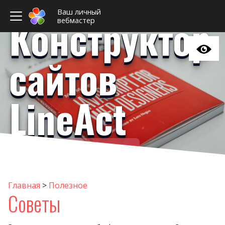
Ваш личный
Конструктор
вебмастер
сайтов
LineAct
Ваш личный вебмастер
Стать
Интересные виджет
Главная
>
Полезное
Советы
Инструкци
Совет