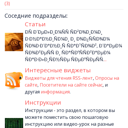
(3)
Соседние подразделы:
Статьи
ÐÑ Ð´ÐµÐ»Ð¸Ð¼ÑÑ ÑÐ²Ð¾Ð¸Ð¼Ð¸
Ð·Ð½Ð°Ð½Ð¸ÑÐ¼Ð¸ Ð¸ Ð¾Ð¿ÑÑÐ¾Ð¼
ÑÐ¾Ð·Ð´Ð°Ð½Ð¸Ñ ÑÐ°Ð¹ÑÐ¾Ð², Ð´Ð°ÐµÐ¼
ÑÐ¾Ð²ÐµÑÑ Ð¸ ÑÐ°ÑÐºÑÑÐ²Ð°ÐµÐ¼
ÑÐ°Ð·Ð»Ð¸ÑÐ½ÑÐµ ÑÐµÐºÑÐµÑÑ.
...
Интересные виджеты
Виджеты для чтения RSS-лент
,
Опросы на
сайте
,
Посетители на сайте сейчас
, и
другая
информация
.
Инструкции
Инструкции - это раздел, в котором вы
можете поместить свою пошаговую
инструкцию или видео-урок на разные