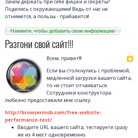
Зачем держать при себе фишки и секреты?
Поделись с окружающими! Ведь от нас не
Примеры сайто
отнимется, а пользы - прибавится!
Новост
Нажмите, чтобы добавить свою информацию
Отзыв
Разгони свой сайт!!!
Дизайны сайто
Почему LineAct лучше
Всем, привет!!!
Услуг
Если вы столкнулись с проблемой,
Цен
медленной загрузки вашего сайта,
О компани
то не стоит отчаиваться.
Полезно
Сотрудники конструктора
любезно предоставили мне ссылку:
Вопросы и ответ
Word-сай
http://browsermob.com/free-website-
performance-test/
Вводите URL вашего сайта, тестируете сразу
же из 4 мест одновременно.