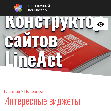
Ваш личный
Конструктор
вебмастер
сайтов
LineAct
Ваш личный вебмастер
Стать
Интересные виджет
Главная
>
Полезное
Интересные виджеты
Инструкци
Совет