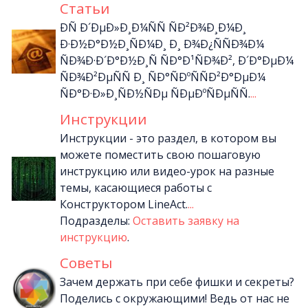
Статьи
ÐÑ Ð´ÐµÐ»Ð¸Ð¼ÑÑ ÑÐ²Ð¾Ð¸Ð¼Ð¸
Ð·Ð½Ð°Ð½Ð¸ÑÐ¼Ð¸ Ð¸ Ð¾Ð¿ÑÑÐ¾Ð¼
ÑÐ¾Ð·Ð´Ð°Ð½Ð¸Ñ ÑÐ°Ð¹ÑÐ¾Ð², Ð´Ð°ÐµÐ¼
ÑÐ¾Ð²ÐµÑÑ Ð¸ ÑÐ°ÑÐºÑÑÐ²Ð°ÐµÐ¼
ÑÐ°Ð·Ð»Ð¸ÑÐ½ÑÐµ ÑÐµÐºÑÐµÑÑ.
...
Инструкции
Инструкции - это раздел, в котором вы
можете поместить свою пошаговую
инструкцию или видео-урок на разные
темы, касающиеся работы с
Конструктором LineAct.
...
Подразделы:
Оставить заявку на
инструкцию
.
Советы
Зачем держать при себе фишки и секреты?
Поделись с окружающими! Ведь от нас не