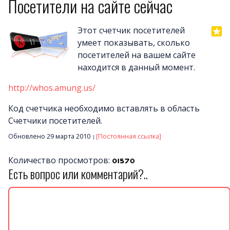
Посетители на сайте сейчас
Примеры сайто
Этот счетчик посетителей
Новост
умеет показывать, сколько
посетителей на вашем сайте
Отзыв
находится в данный момент.
Дизайны сайто
Почему LineAct лучше
http://whos.amung.us/
Услуг
Код счетчика необходимо вставлять в область
Цен
Счетчики посетителей.
О компани
Обновлено 29 марта 2010
[Постоянная ссылка]
Полезно
Количество просмотров:
Вопросы и ответ
Есть вопрос или комментарий?..
Word-сай