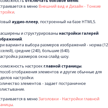
 Возможность
отключать боковое меню
.
страивается в меню
Внешний вид и Дизайн - Тонкие
стройки
.
 Новый
аудио-плеер
, построенный на базе HTML5.
 Расширены и структурированы
настройки галерей
ображений
.
Три варианта выбора размеров изображений - норма (1
селей), средние (240), большие (640).
Настройка размеров окна слайд-шоу.
 Возможность настроек
главной страницы
.
Способ отображения элементов и другие обычные для
зделов настройки.
Количество элементов - задает постраничное
олистывание.
страивается в меню
Заголовки - Настройки главной
раницы
.