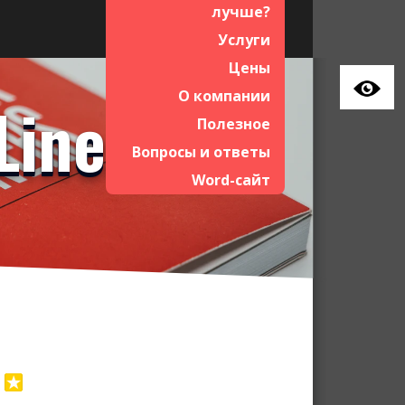
лучше?
Услуги
Цены
О компании
LineAct
Полезное
Вопросы и ответы
Word-сайт