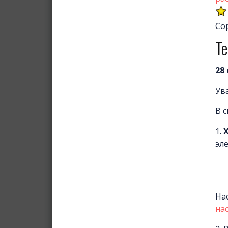
Со
Т
28
Ув
В 
1.
эл
На
на