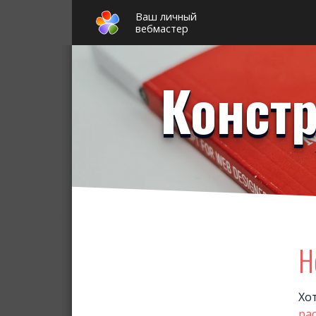
Ваш личный
вебмастер
Констр
Н
Хо
рас