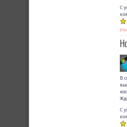
С 
ко
[По
Н
В 
вы
из
Жд
С 
ком