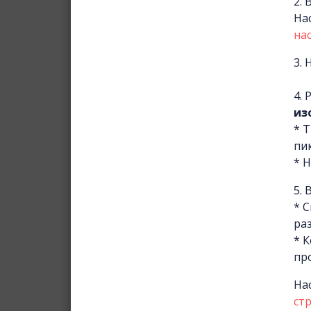
2.
На
на
3.
4.
из
* 
пик
* 
5.
* 
ра
* 
пр
На
ст