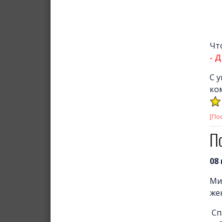
Чт
- 
С 
ко
[По
По
08
Ми
же
Сп