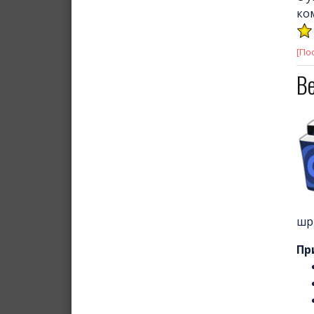
ком
[По
В
шр
Пр