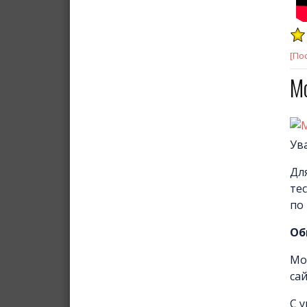
[По
М
Ув
Дл
те
по 
Об
Мо
са
С 