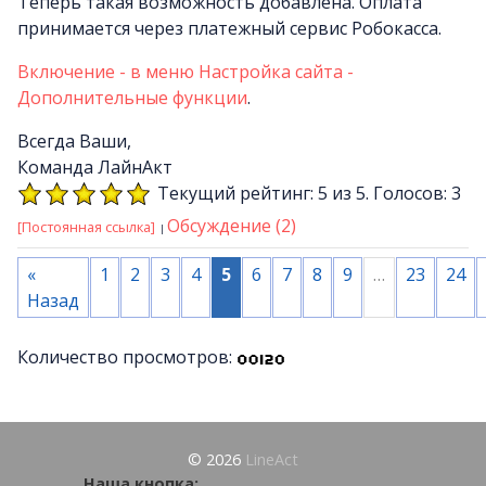
Теперь такая возможность добавлена. Оплата
принимается через платежный сервис Робокасса.
Включение - в меню Настройка сайта -
Дополнительные функции
.
Всегда Ваши,
Команда ЛайнАкт
Текущий рейтинг: 5 из 5. Голосов: 3
Обсуждение (2)
[Постоянная ссылка]
«
1
2
3
4
5
6
7
8
9
…
23
24
Назад
Количество просмотров:
© 2026
LineAct
Наша кнопка: