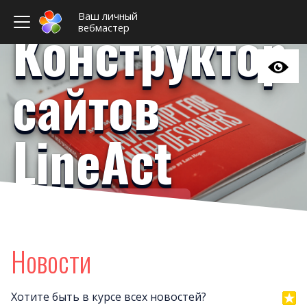
Ваш личный
Конструктор
вебмастер
сайтов
LineAct
Ваш личный вебмастер
Примеры сайто
Новост
Новости
Отзыв
Дизайны сайто
Хотите быть в курсе всех новостей?