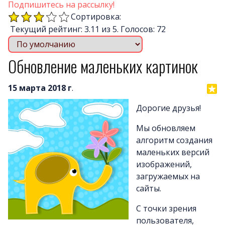
Почему LineAct лучше
Подпишитесь на рассылку!
Услуг
Сортировка:
Текущий рейтинг: 3.11 из 5. Голосов: 72
Цен
О компани
Обновление маленьких картинок
Полезно
Вопросы и ответ
15 марта 2018 г
.
Word-сай
Дорогие друзья!
Мы обновляем
алгоритм создания
маленьких версий
изображений,
загружаемых на
сайты.
С точки зрения
пользователя,