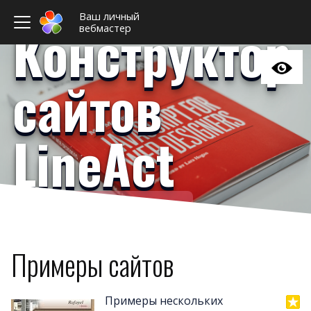
Ваш личный
Конструктор
вебмастер
сайтов
LineAct
Ваш личный вебмастер
Примеры сайто
Новост
Примеры сайтов
Отзыв
Дизайны сайто
Примеры нескольких