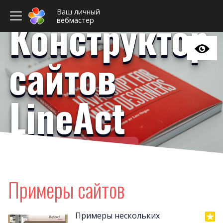
Ваш личный
Конструктор
вебмастер
сайтов
LineAct
Ваш личный вебмастер
Примеры сайто
Новост
Примеры сайтов
Отзыв
Дизайны сайто
Примеры нескольких