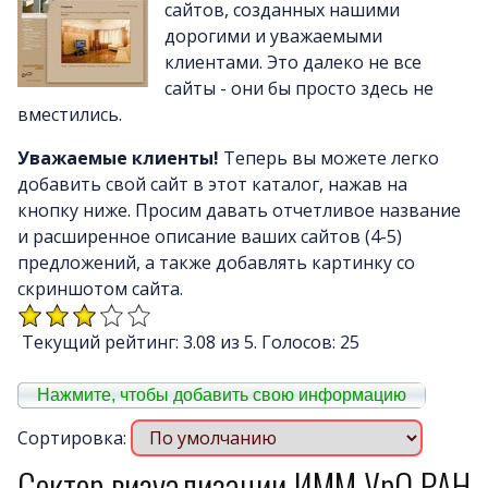
Почему LineAct лучше
сайтов, созданных нашими
Услуг
дорогими и уважаемыми
клиентами. Это далеко не все
Цен
сайты - они бы просто здесь не
О компани
вместились.
Полезно
Уважаемые клиенты!
Теперь вы можете легко
Вопросы и ответ
добавить свой сайт в этот каталог, нажав на
Word-сай
кнопку ниже. Просим давать отчетливое название
и расширенное описание ваших сайтов (4-5)
предложений, а также добавлять картинку со
скриншотом сайта.
Текущий рейтинг: 3.08 из 5. Голосов: 25
Нажмите, чтобы добавить свою информацию
Сортировка:
Сектор визуализации ИММ УрО РАН