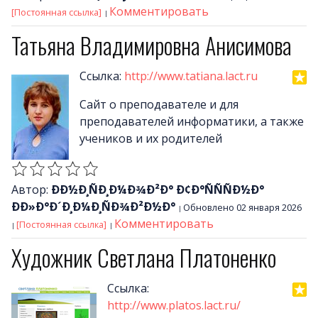
Комментировать
[Постоянная ссылка]
Татьяна Владимировна Анисимова
Ссылка:
http://www.tatiana.lact.ru
Сайт о преподавателе и для
преподавателей информатики, а также
учеников и их родителей
Автор:
ÐÐ½Ð¸ÑÐ¸Ð¼Ð¾Ð²Ð° Ð¢Ð°ÑÑÑÐ½Ð°
ÐÐ»Ð°Ð´Ð¸Ð¼Ð¸ÑÐ¾Ð²Ð½Ð°
Обновлено 02 января 2026
Комментировать
[Постоянная ссылка]
Художник Светлана Платоненко
Ссылка:
http://www.platos.lact.ru/