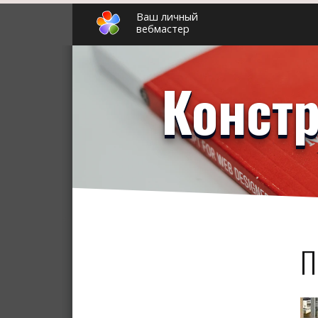
Ваш личный
вебмастер
Констр
П