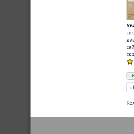
Ув
сво
да
са
ск
«
Ко