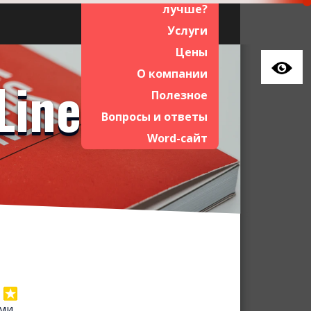
лучше?
Услуги
Цены
О компании
LineAct
Полезное
Вопросы и ответы
Word-сайт
ыми