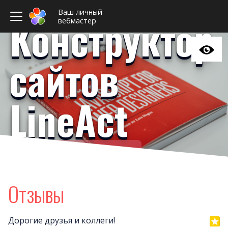
Ваш личный
Конструктор
вебмастер
сайтов
LineAct
Ваш личный вебмастер
Примеры сайто
Новост
Отзывы
Отзыв
Дизайны сайто
Дорогие друзья и коллеги!