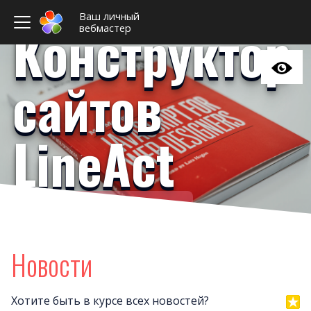
Ваш личный
Конструктор
вебмастер
сайтов
LineAct
Ваш личный вебмастер
Примеры сайто
Новост
Новости
Отзыв
Дизайны сайто
Хотите быть в курсе всех новостей?