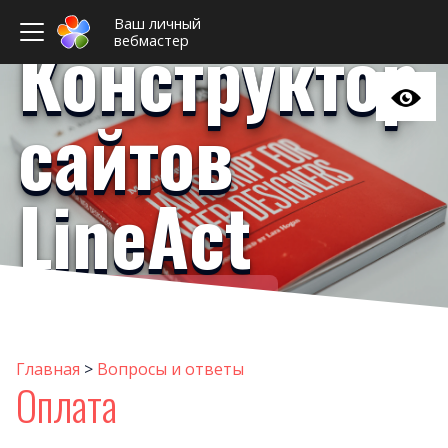
Ваш личный
Конструктор
вебмастер
сайтов
LineAct
Ваш личный вебмастер
Домен
Поис
Главная
>
Вопросы и ответы
Оплата
Хитрые вопрос
Оплат