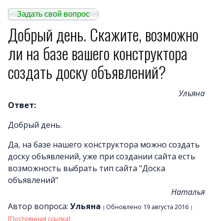
Задать свой вопрос
Примеры сайто
Добрый день. Скажите, возможно
Новост
ли на базе вашего конструктора
Отзыв
создать доску объявлений?
Дизайны сайто
Почему LineAct лучше
Ульяна
Услуг
Ответ:
Цен
Добрый день.
О компани
Да, на базе нашего конструктора можно создать
Полезно
доску объявлений, уже при создании сайта есть
Вопросы и ответ
возможность выбрать тип сайта "Доска
Word-сай
объявлений"
Наталья
Автор вопроса:
Ульяна
Обновлено 19 августа 2016
[Постоянная ссылка]